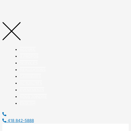
ACCUEIL
À PROPOS
SERVICES
RÉALISATIONS
CARRIÈRES
ACTUALITÉS
ÉVÈNEMENTS
NOUS JOINDRE
ENGLISH
418 842-5888