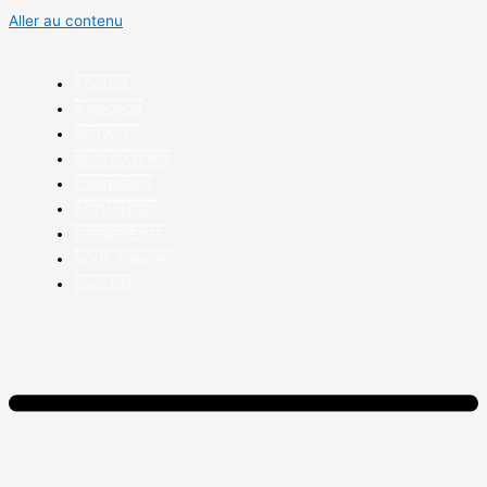
Aller au contenu
ACCUEIL
À PROPOS
SERVICES
RÉALISATIONS
CARRIÈRES
ACTUALITÉS
ÉVÈNEMENTS
NOUS JOINDRE
ENGLISH