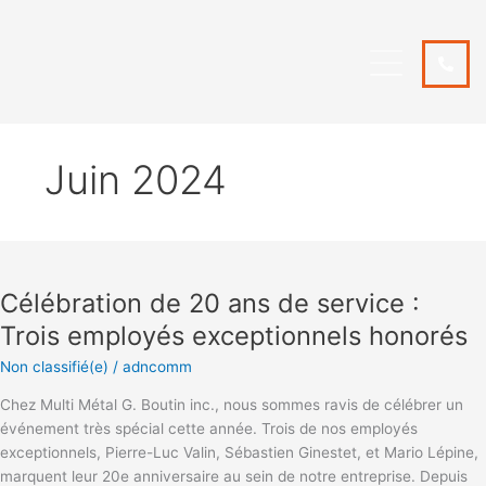
Aller
au
contenu
NOUS JOINDRE
Juin 2024
Célébration
de
Célébration de 20 ans de service :
20
ans
Trois employés exceptionnels honorés
de
Non classifié(e)
/
adncomm
service
:
Chez Multi Métal G. Boutin inc., nous sommes ravis de célébrer un
Trois
événement très spécial cette année. Trois de nos employés
employés
exceptionnels, Pierre-Luc Valin, Sébastien Ginestet, et Mario Lépine,
exceptionnels
marquent leur 20e anniversaire au sein de notre entreprise. Depuis