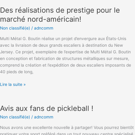
réalisations
Des réalisations de prestige pour le
de
prestige
marché nord-américain!
pour
Non classifié(e)
/
adncomm
le
marché
Multi Métal G. Boutin réalise un projet d’envergure aux États-Unis
nord-
avec la livraison de deux grands escaliers à destination du New
américain!
Jersey. Ce projet, exemplaire de l’expertise de Multi Métal G. Boutin
en conception et fabrication de structures métalliques sur mesure,
comprend la création et l’expédition de deux escaliers imposants de
40 pieds de long,
Lire la suite »
Avis
aux
Avis aux fans de pickleball !
fans
de
Non classifié(e)
/
adncomm
pickleball
!
Nous avons une excellente nouvelle à partager! Vous pourrez bientôt
pratiquer votre sport préféré dans un tout nouveau centre spécialisé