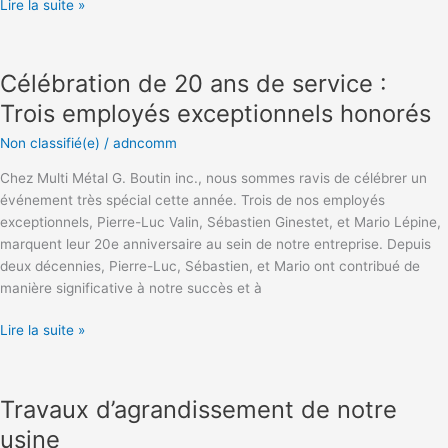
Lire la suite »
Célébration
de
Célébration de 20 ans de service :
20
ans
Trois employés exceptionnels honorés
de
Non classifié(e)
/
adncomm
service
:
Chez Multi Métal G. Boutin inc., nous sommes ravis de célébrer un
Trois
événement très spécial cette année. Trois de nos employés
employés
exceptionnels, Pierre-Luc Valin, Sébastien Ginestet, et Mario Lépine,
exceptionnels
marquent leur 20e anniversaire au sein de notre entreprise. Depuis
honorés
deux décennies, Pierre-Luc, Sébastien, et Mario ont contribué de
manière significative à notre succès et à
Lire la suite »
Travaux
d’agrandissement
Travaux d’agrandissement de notre
de
notre
usine