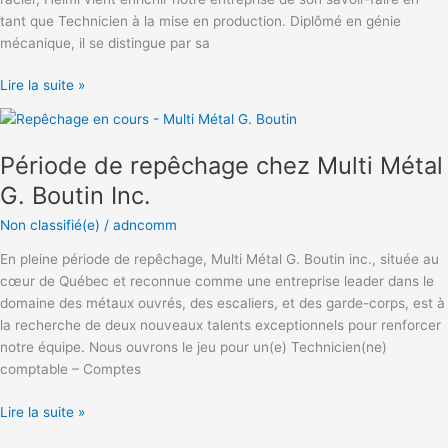
tant que Technicien à la mise en production. Diplômé en génie
mécanique, il se distingue par sa
Lire la suite »
Période
de
Période de repêchage chez Multi Métal
repêchage
chez
G. Boutin Inc.
Multi
Non classifié(e)
/
adncomm
Métal
G.
En pleine période de repêchage, Multi Métal G. Boutin inc., située au
Boutin
cœur de Québec et reconnue comme une entreprise leader dans le
Inc.
domaine des métaux ouvrés, des escaliers, et des garde-corps, est à
la recherche de deux nouveaux talents exceptionnels pour renforcer
notre équipe. Nous ouvrons le jeu pour un(e) Technicien(ne)
comptable – Comptes
Lire la suite »
🌟