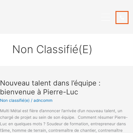
Aller
au
contenu
NOUS JOINDRE
Non Classifié(e)
Nouveau
talent
Nouveau talent dans l’équipe :
dans
l’équipe
bienvenue à Pierre-Luc
:
Non classifié(e)
/
adncomm
bienvenue
à
Multi Métal est fière d’annoncer l’arrivée d’un nouveau talent, un
Pierre-
chargé de projet au sein de son équipe. Comment résumer Pierre-
Luc
Luc en quelques mots ? Soudeur de formation, entrepreneur dans
l’âme, homme de terrain, contremaître de chantier, contremaître