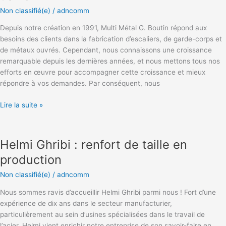
usine
Non classifié(e)
/
adncomm
Depuis notre création en 1991, Multi Métal G. Boutin répond aux
besoins des clients dans la fabrication d’escaliers, de garde-corps et
de métaux ouvrés. Cependant, nous connaissons une croissance
remarquable depuis les dernières années, et nous mettons tous nos
efforts en œuvre pour accompagner cette croissance et mieux
répondre à vos demandes. Par conséquent, nous
Lire la suite »
Helmi
Ghribi
Helmi Ghribi : renfort de taille en
:
renfort
production
de
Non classifié(e)
/
adncomm
taille
en
Nous sommes ravis d’accueillir Helmi Ghribi parmi nous ! Fort d’une
production
expérience de dix ans dans le secteur manufacturier,
particulièrement au sein d’usines spécialisées dans le travail de
l’acier, Helmi vient enrichir notre entreprise de son savoir-faire en