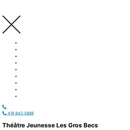
ACCUEIL
À PROPOS
SERVICES
RÉALISATIONS
CARRIÈRES
ACTUALITÉS
ÉVÈNEMENTS
NOUS JOINDRE
ENGLISH
418 842-5888
Théâtre Jeunesse Les Gros Becs